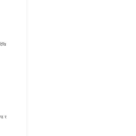
देखि
ण्ड र