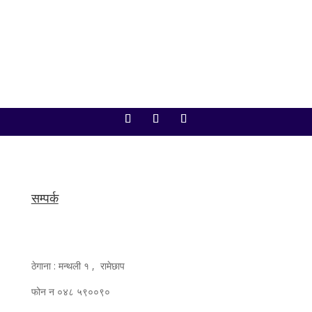
सम्पर्क
ठेगाना : मन्थली १ , रामेछाप
फोन न ०४८ ५९००९०