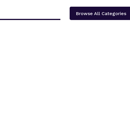
Browse All Categories
दोलखा प्रदेश ‘क’ ले प्रदेश स्तरीय खुला भलिवल प्रतियोगिता आयोजना गर्ने भएको छ ।‘स्वास्थ्य
शका १३...