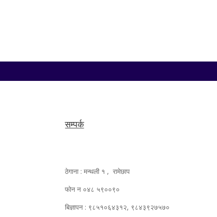
सम्पर्क
ठेगाना : मन्थली १ , रामेछाप
फोन न ०४८ ५९००९०
बिज्ञापन : ९८५१०६४३१२, ९८४३९२७५७०