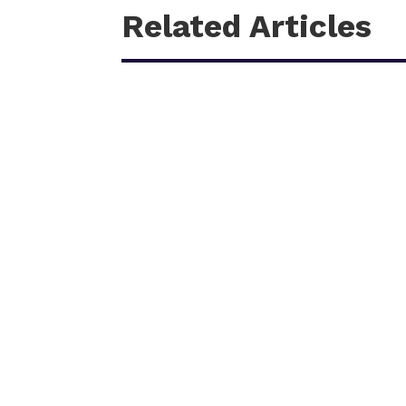
Related Articles
काठमाडौँ – शहीद हेमन्त प्रधानको स्मृतिमा नेपाली काँग्रेस 
आगामी पौस २६ गतेबाट सुरु हुने प्रतियोगितामा बागमती प्रदे