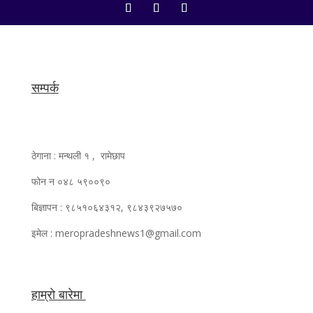
सम्पर्क
ठेगाना : मन्थली १ , रामेछाप
फोन न ०४८ ५९००९०
बिज्ञापन : ९८५१०६४३१२, ९८४३९२७५७०
इमेल : meropradeshnews1@gmail.com
हाम्रो बारेमा