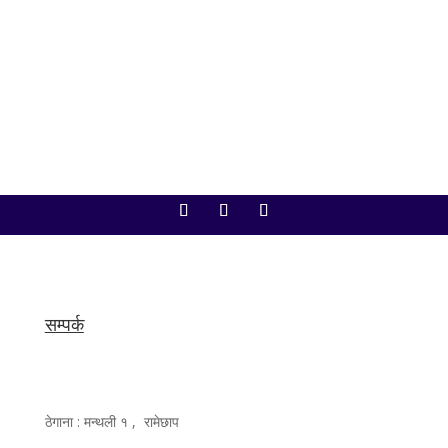
गरिएका छन्। सङ्घीय संसद् सचिवालयका अनुसार आजको
बैठकमा अर्थमन्त्री डा. स्वर्णिम वाग्लेले...
सम्पर्क
ठेगाना : मन्थली १ , रामेछाप