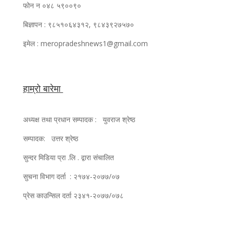
फोन न ०४८ ५९००९०
बिज्ञापन : ९८५१०६४३१२, ९८४३९२७५७०
इमेल : meropradeshnews1@gmail.com
हाम्रो बारेमा
अध्यक्ष तथा प्रधान सम्पादक : युवराज श्रेष्ठ
सम्पादक: उत्तर श्रेष्ठ
सुन्दर मिडिया प्रा .लि . द्वारा संचालित
सुचना विभाग दर्ता : २१७४-२०७७/०७
प्रेस काउन्सिल दर्ता २३४१-२०७७/०७८