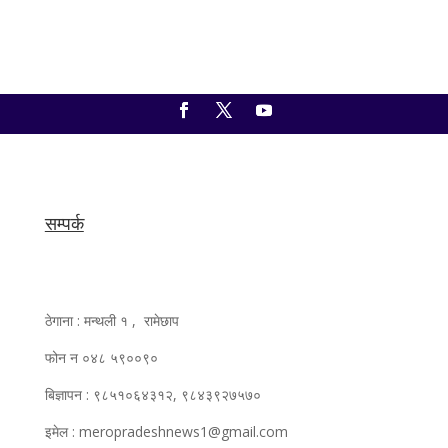
सम्पर्क
ठेगाना : मन्थली १ , रामेछाप
फोन न ०४८ ५९००९०
बिज्ञापन : ९८५१०६४३१२, ९८४३९२७५७०
इमेल : meropradeshnews1@gmail.com