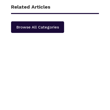
Related Articles
Browse All Categories
काठमाडौँ – शहीद हेमन्त प्रधानको स्मृतिमा नेपाली काँग्रेस दोलखा
प्रदेश ‘क’ ले प्रदेश स्तरीय खुला भलिवल प्रतियोगिता आयोजना
गर्ने भएको छ ।‘स्वास्थ्यका लागि खेलकुद राष्ट्रका लागि खेलकुद’
भन्ने नारा सहित आगामी पौस २६ गतेबाट सुरु हुने प्रतियोगितामा