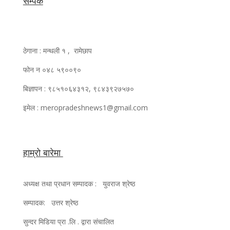
सम्पर्क
ठेगाना : मन्थली १ , रामेछाप
फोन न ०४८ ५९००९०
बिज्ञापन : ९८५१०६४३१२, ९८४३९२७५७०
इमेल : meropradeshnews1@gmail.com
हाम्रो बारेमा
अध्यक्ष तथा प्रधान सम्पादक : युवराज श्रेष्ठ
सम्पादक: उत्तर श्रेष्ठ
सुन्दर मिडिया प्रा .लि . द्वारा संचालित