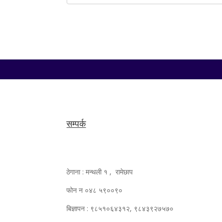
सम्पर्क
ठेगाना : मन्थली १ , रामेछाप
फोन न ०४८ ५९००९०
बिज्ञापन : ९८५१०६४३१२, ९८४३९२७५७०