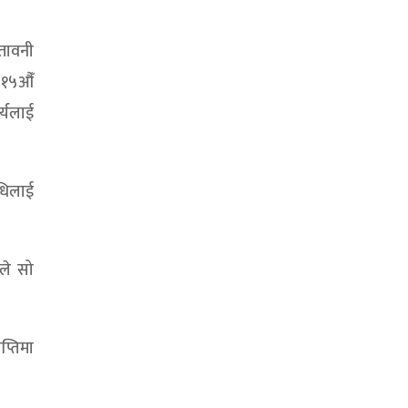
चेतावनी
 १५औँ
र्यलाई
िधिलाई
िले सो
प्तिमा