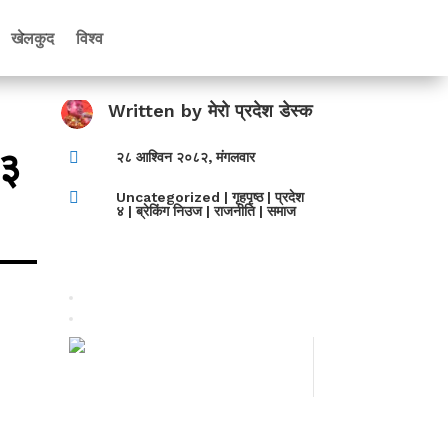
खेलकुद
विश्व
Written by
मेरो प्रदेश डेस्क
 ३

२८ आश्विन २०८२, मंगलवार

Uncategorized
|
गृहपृष्ठ
|
प्रदेश
४
|
ब्रेकिंग निउज
|
राजनीति
|
समाज