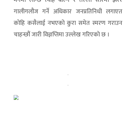
मनमा लाग्छ त्यहि बोल्ने र तल्लो स्तरमा झरेर
गालीगलौज गर्ने अधिकार जनप्रतिनिधी लगाएत
कोहि कसैलाई नभएको कुरा समेत स्मरण गराउन
चाहन्छौं जारी विज्ञप्तिमा उल्लेख गरिएको छ ।