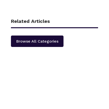
Related Articles
Browse All Categories
काठमाडौँ – शहीद हेमन्त प्रधानको स्मृतिमा नेपाली काँग्रेस दोलखा
प्रदेश ‘क’ ले प्रदेश स्तरीय खुला भलिवल प्रतियोगिता आयोजना