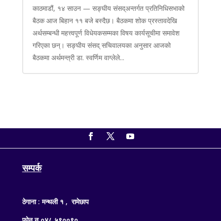
काठमाडौं, १४ साउन — सङ्घीय संसद्अन्तर्गत प्रतिनिधिसभाको
बैठक आज बिहान ११ बजे बस्दैछ। बैठकमा शोक प्रस्तावदेखि
अर्थसम्बन्धी महत्त्वपूर्ण विधेयकसम्मका विषय कार्यसूचीमा समावेश
गरिएका छन्। सङ्घीय संसद् सचिवालयका अनुसार आजको
बैठकमा अर्थमन्त्री डा. स्वर्णिम वाग्लेले...
सम्पर्क
ठेगाना : मन्थली १ , रामेछाप
फोन न ०४८ ५९००९०