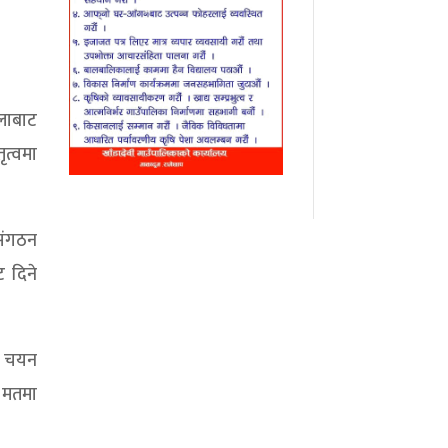
्लाबाट
ृत्वमा
 संगठन
ट दिने
मा चयन
ई मतमा