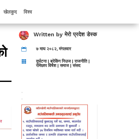
खेलकुद
विश्व
Written by
मेरो प्रदेश डेस्क
को
७ माघ २०८२, मंगलवार

दुर्घटना
|
ब्रेकिंग निउज
|
राजनीति
|

रामेछाप विषेश
|
समाज
|
संसद