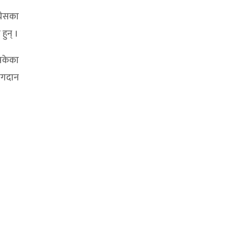
्रेसका
हुन् ।
िसकेका
योगदान