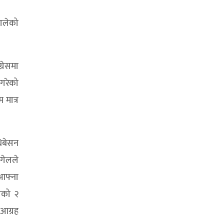
मालेको
्रेसमा
नगरेको
 मात्र
धिबेसन
ङगेलले
आफ्ना
ापको २
 आग्रह