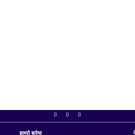
ो बैठक आज बिहान ११ बजे बस्दैछ। बैठकमा शोक प्रस्तावदेखि अर्थसम्बन्धी महत्त्वपूर्ण विध
िम वाग्लेले...
हाम्रो बारेमा