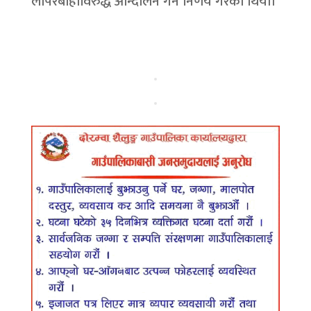
लापरबाहीविरुद्ध आन्दोलन गर्ने निर्णय गरेको थियो।