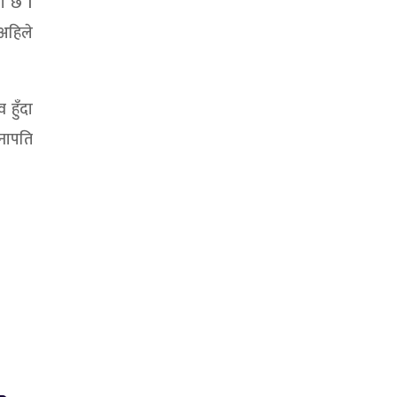
को छ ।
 अहिले
हुँदा
ुनापति