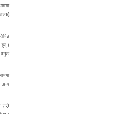
भावमा
िकालाई
िभिन्न
हुन् ।
प्रमुख
 नाममा
 अन्य
राख्ने