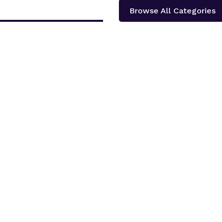
Browse All Categories
दोलखा प्रदेश ‘क’ ले प्रदेश स्तरीय खुला भलिवल प्रतियोगिता आयोजना गर्ने भएको छ ।‘स्वास्थ्य
शका १३...