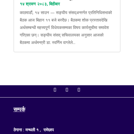
१४ श्रावण २०८३, बिहीबार
काठमाडौं, १४ साउन — सङ्घीय संसद्अन्तर्गत प्रतिनिधिसभाको
बैठक आज बिहान ११ बजे बस्दैछ। बैठकमा शोक प्रस्तावदेखि
अर्थसम्बन्धी महत्त्वपूर्ण विधेयकसम्मका विषय कार्यसूचीमा समावेश
गरिएका छन्। सङ्घीय संसद् सचिवालयका अनुसार आजको
बैठकमा अर्थमन्त्री डा. स्वर्णिम वाग्लेले...
सम्पर्क
ठेगाना : मन्थली १ , रामेछाप