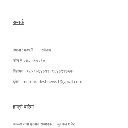
सम्पर्क
ठेगाना : मन्थली १ , रामेछाप
फोन न ०४८ ५९००९०
बिज्ञापन : ९८५१०६४३१२, ९८४३९२७५७०
इमेल : meropradeshnews1@gmail.com
हाम्रो बारेमा
अध्यक्ष तथा प्रधान सम्पादक : युवराज श्रेष्ठ