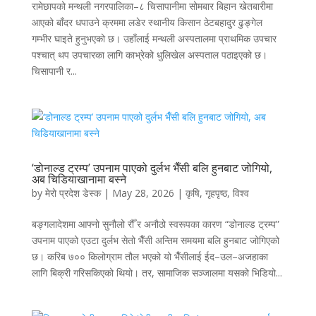
रामेछापको मन्थली नगरपालिका–८ चिसापानीमा सोमबार बिहान खेतबारीमा
आएको बाँदर धपाउने क्रममा लडेर स्थानीय किसान ठेटबहादुर ढुङ्गेल
गम्भीर घाइते हुनुभएको छ। उहाँलाई मन्थली अस्पतालमा प्राथमिक उपचार
पश्चात् थप उपचारका लागि काभ्रेको धुलिखेल अस्पताल पठाइएको छ।
चिसापानी र...
‘डोनाल्ड ट्रम्प’ उपनाम पाएको दुर्लभ भैँसी बलि हुनबाट जोगियो,
अब चिडियाखानामा बस्ने
by
मेरो प्रदेश डेस्क
|
May 28, 2026
|
कृषि
,
गृहपृष्ठ
,
विश्व
बङ्गलादेशमा आफ्नो सुनौलो रौँ र अनौठो स्वरूपका कारण “डोनाल्ड ट्रम्प”
उपनाम पाएको एउटा दुर्लभ सेतो भैँसी अन्तिम समयमा बलि हुनबाट जोगिएको
छ। करिब ७०० किलोग्राम तौल भएको यो भैँसीलाई ईद–उल–अजहाका
लागि बिक्री गरिसकिएको थियो। तर, सामाजिक सञ्जालमा यसको भिडियो...