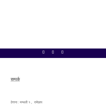
गरिएका छन्। सङ्घीय संसद् सचिवालयका अनुसार आजको
बैठकमा अर्थमन्त्री डा. स्वर्णिम वाग्लेले...
सम्पर्क
ठेगाना : मन्थली १ , रामेछाप