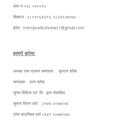
फोन न ०४८ ५९००९०
बिज्ञापन : ९८५१०६४३१२, ९८४३९२७५७०
इमेल : meropradeshnews1@gmail.com
हाम्रो बारेमा
अध्यक्ष तथा प्रधान सम्पादक : युवराज श्रेष्ठ
सम्पादक: उत्तर श्रेष्ठ
सुन्दर मिडिया प्रा .लि . द्वारा संचालित
सुचना विभाग दर्ता : २१७४-२०७७/०७
प्रेस काउन्सिल दर्ता २३४१-२०७७/०७८