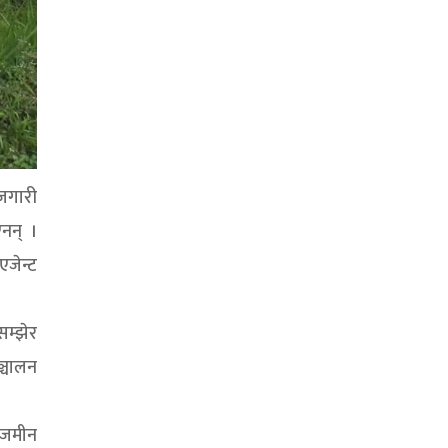
जगारी
नन् ।
जेन्ट
सम्झेर
ञ्चालन
ाजमीन