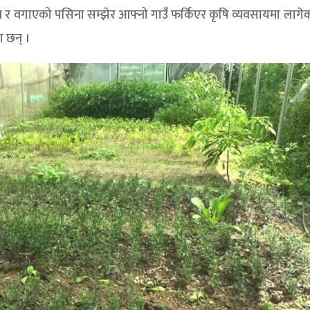
ःख र वगाएको पसिना सम्झेर आफ्नो गाउँ फर्किएर कृषि व्यवसायमा लागे
ा छन् ।