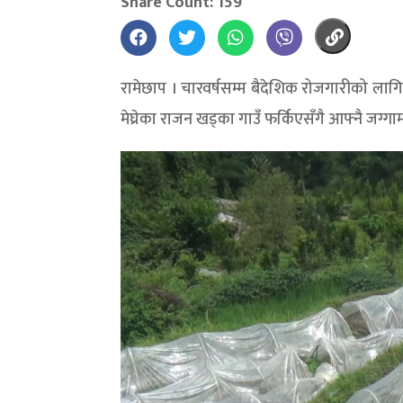
Share Count: 159
रामेछाप । चारवर्षसम्म बैदेशिक रोजगारीको लाग
मेघ्रेका राजन खड्का गाउँ फर्किएसँगै आफ्नै जग