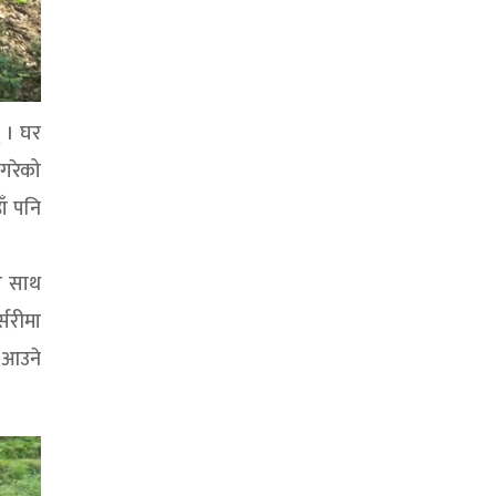
् । घर
 गरेको
ाँ पनि
ले साथ
सरीमा
ै आउने