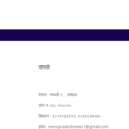
सम्पर्क
ठेगाना : मन्थली १ , रामेछाप
फोन न ०४८ ५९००९०
बिज्ञापन : ९८५१०६४३१२, ९८४३९२७५७०
इमेल : meropradeshnews1@gmail.com