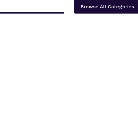
Browse All Categories
दोलखा प्रदेश ‘क’ ले प्रदेश स्तरीय खुला भलिवल प्रतियोगिता आयोजना गर्ने भएको छ ।‘स्वास्थ्य
शका १३...