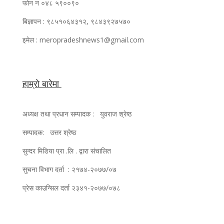
फोन न ०४८ ५९००९०
बिज्ञापन : ९८५१०६४३१२, ९८४३९२७५७०
इमेल : meropradeshnews1@gmail.com
हाम्रो बारेमा
अध्यक्ष तथा प्रधान सम्पादक : युवराज श्रेष्ठ
सम्पादक: उत्तर श्रेष्ठ
सुन्दर मिडिया प्रा .लि . द्वारा संचालित
सुचना विभाग दर्ता : २१७४-२०७७/०७
प्रेस काउन्सिल दर्ता २३४१-२०७७/०७८