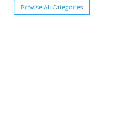
Browse All Categories
काठमाडौँ – शहीद हेमन्त प्रधानको स्मृतिमा नेपाली काँग्रेस दोलखा
प्रदेश ‘क’ ले प्रदेश स्तरीय खुला भलिवल प्रतियोगिता आयोजना
गर्ने भएको छ ।‘स्वास्थ्यका लागि खेलकुद राष्ट्रका लागि खेलकुद’
भन्ने नारा सहित आगामी पौस २६ गतेबाट सुरु हुने प्रतियोगितामा
बागमती प्रदेशका १३...