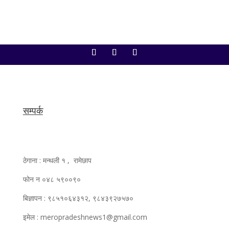
सम्पर्क
ठेगाना : मन्थली १ , रामेछाप
फोन न ०४८ ५९००९०
बिज्ञापन : ९८५१०६४३१२, ९८४३९२७५७०
इमेल : meropradeshnews1@gmail.com