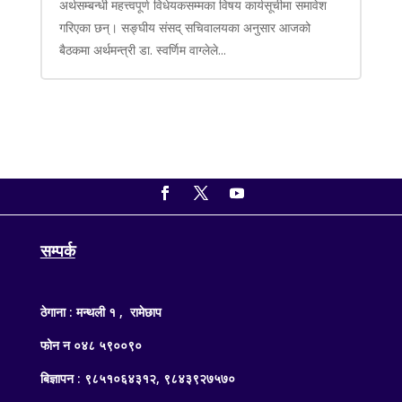
अर्थसम्बन्धी महत्त्वपूर्ण विधेयकसम्मका विषय कार्यसूचीमा समावेश
गरिएका छन्। सङ्घीय संसद् सचिवालयका अनुसार आजको
बैठकमा अर्थमन्त्री डा. स्वर्णिम वाग्लेले...
सम्पर्क
ठेगाना : मन्थली १ , रामेछाप
फोन न ०४८ ५९००९०
बिज्ञापन : ९८५१०६४३१२, ९८४३९२७५७०