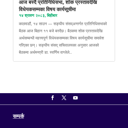
आज बस्दै प्रतिनिधिसभा, शोक प्रस्तावदेखि
विधेयकसम्मका विषय कार्यसूचीमा
१४ श्रावण २०८३, बिहीबार
काठमाडौं, १४ साउन — सङ्घीय संसद्अन्तर्गत प्रतिनिधिसभाको
बैठक आज बिहान ११ बजे बस्दैछ। बैठकमा शोक प्रस्तावदेखि
अर्थसम्बन्धी महत्त्वपूर्ण विधेयकसम्मका विषय कार्यसूचीमा समावेश
गरिएका छन्। सङ्घीय संसद् सचिवालयका अनुसार आजको
बैठकमा अर्थमन्त्री डा. स्वर्णिम वाग्लेले...
सम्पर्क