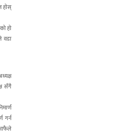
ज होस्
एको हो
े वडा
ध्यक्ष
ष सँगै
िमार्ण
ण गर्न
 आफैले