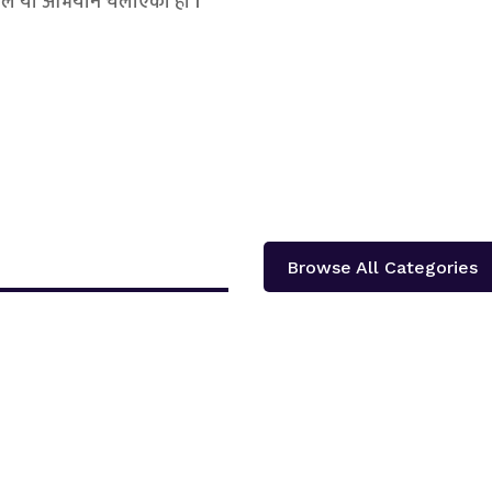
हामिले यो अभियान चलाएको हौं ।
Browse All Categories
दोलखा प्रदेश ‘क’ ले प्रदेश स्तरीय खुला भलिवल प्रतियोगिता आयोजना गर्ने भएको छ ।‘स्वास्थ्य