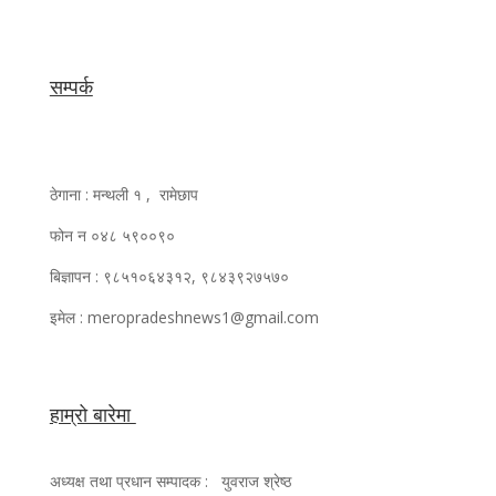
सम्पर्क
ठेगाना : मन्थली १ , रामेछाप
फोन न ०४८ ५९००९०
बिज्ञापन : ९८५१०६४३१२, ९८४३९२७५७०
इमेल : meropradeshnews1@gmail.com
हाम्रो बारेमा
अध्यक्ष तथा प्रधान सम्पादक : युवराज श्रेष्ठ