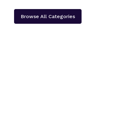
Browse All Categories
काठमाडौँ – शहीद हेमन्त प्रधानको स्मृतिमा नेपाली काँग्रेस दोलखा
प्रदेश ‘क’ ले प्रदेश स्तरीय खुला भलिवल प्रतियोगिता आयोजना
गर्ने भएको छ ।‘स्वास्थ्यका लागि खेलकुद राष्ट्रका लागि खेलकुद’
भन्ने नारा सहित आगामी पौस २६ गतेबाट सुरु हुने प्रतियोगितामा
बागमती प्रदेशका १३...