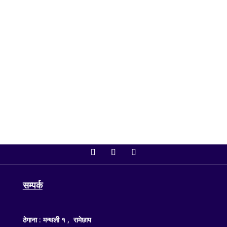
काठमाडौं, १४ साउन — सङ्घीय संसद्अन्तर्गत प्रतिनिधिसभाको
बैठक आज बिहान ११ बजे बस्दैछ। बैठकमा शोक प्रस्तावदेखि
अर्थसम्बन्धी महत्त्वपूर्ण विधेयकसम्मका विषय कार्यसूचीमा समावेश
गरिएका छन्। सङ्घीय संसद् सचिवालयका अनुसार आजको
बैठकमा अर्थमन्त्री डा. स्वर्णिम वाग्लेले...
सम्पर्क
ठेगाना : मन्थली १ , रामेछाप