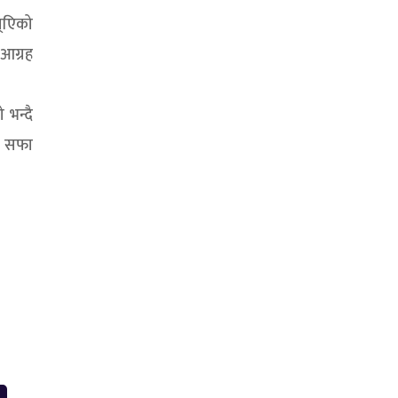
्एिको
 आग्रह
 भन्दै
धै सफा