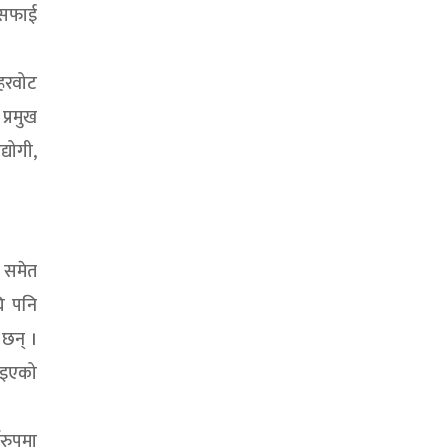
सरसफाई
हरवोट
प्रमुख
्योगी,
ु समेत
ि पनि
छन् ।
ाइएको
णरुपमा