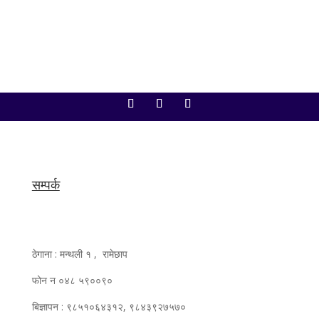
सम्पर्क
ठेगाना : मन्थली १ , रामेछाप
फोन न ०४८ ५९००९०
बिज्ञापन : ९८५१०६४३१२, ९८४३९२७५७०