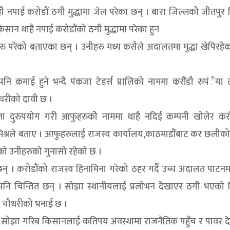
नपाई करोडौं ठगी मुद्धामा जेल परेका छन् । बारा जिल्लकोे जीतपुर
न थाहै नपाई करोडौंको ठगी मुद्धामा परेका हुन
ु परेको बताएका छन् । उनीहरु मध्य कसैले अदालतमा मुद्धा खेपिरहे
नि कमाई हुने भन्दै पंकजा टेडर्स प्रालिको नाममा करौंडौ रुपंैया
धरीको दावी छ ।
ा दुरुपयोग गरी आफुहरुकोे नाममा थाहै नदिई कम्पनी खोलेर करौं
रले बताए । आफुहरुलाई राजस्व कार्यालय,काठमाडौंबाट कर छलीको च
ो उनीहरुको गुनासो रहेको छ ।
छन् । करोडौंको राजस्व हिनामिना गरेको ठहर गर्दै उच्च अदालत पाटनमा 
 पनि चिन्तित छन् । सोझा स्थानीयलाई प्रलोभन देखाएर ठगी भएको 
ाद चौधरीको भनाई छ ।
िरोहले सोझा गरिब किसानलाई कतिपय अवस्थामा राजनैतिक पहुँच र पावर 