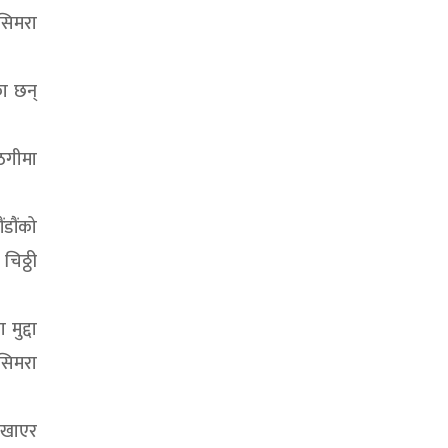
 सिमरा
का छन्
 ठगीमा
डौंको
िठ्ठी
मुद्दा
सिमरा
देखाएर