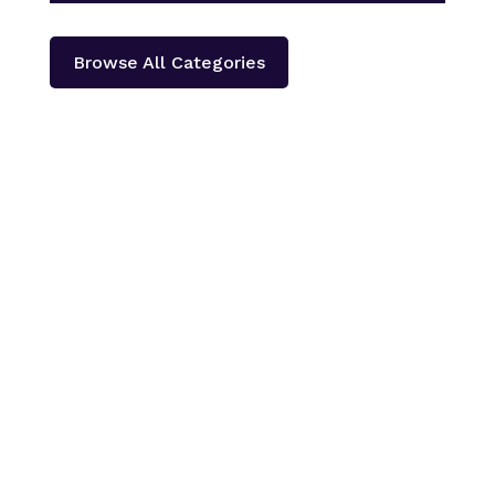
Browse All Categories
काठमाडौँ – शहीद हेमन्त प्रधानको स्मृतिमा नेपाली काँग्रेस दोलखा
प्रदेश ‘क’ ले प्रदेश स्तरीय खुला भलिवल प्रतियोगिता आयोजना
गर्ने भएको छ ।‘स्वास्थ्यका लागि खेलकुद राष्ट्रका लागि खेलकुद’
भन्ने नारा सहित आगामी पौस २६ गतेबाट सुरु हुने प्रतियोगितामा
बागमती प्रदेशका १३...