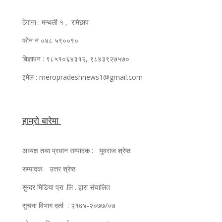
ठेगाना : मन्थली १ , रामेछाप
फोन न ०४८ ५९००९०
बिज्ञापन : ९८५१०६४३१२, ९८४३९२७५७०
इमेल : meropradeshnews1@gmail.com
हाम्रो बारेमा
अध्यक्ष तथा प्रधान सम्पादक : युवराज श्रेष्ठ
सम्पादक: उत्तर श्रेष्ठ
सुन्दर मिडिया प्रा .लि . द्वारा संचालित
सुचना विभाग दर्ता : २१७४-२०७७/०७