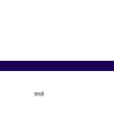
रामेछाप, १२ साउन । नेपाली कांग्रेसका वरिष्ठ नेता तथा प
हो। दिवंगत श्रेष्ठको पार्थिव शरीर बुधबार बिहान ८ बजेदेखि १
सम्पर्क