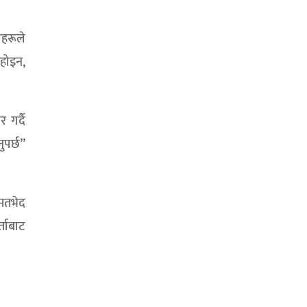
ाहरूले
 होइन,
 गर्दै
ुपर्छ”
 मतभेद
्ताबाट