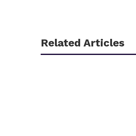
Related Articles
काठमाडौँ – शहीद हेमन्त प्रधानको स्मृतिमा नेपाली काँग्रेस 
आगामी पौस २६ गतेबाट सुरु हुने प्रतियोगितामा बागमती प्रदे