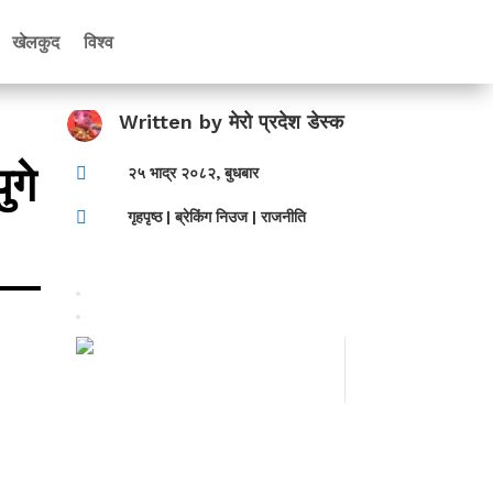
खेलकुद
विश्व
Written by
मेरो प्रदेश डेस्क
ुगे

२५ भाद्र २०८२, बुधबार

गृहपृष्ठ
|
ब्रेकिंग निउज
|
राजनीति