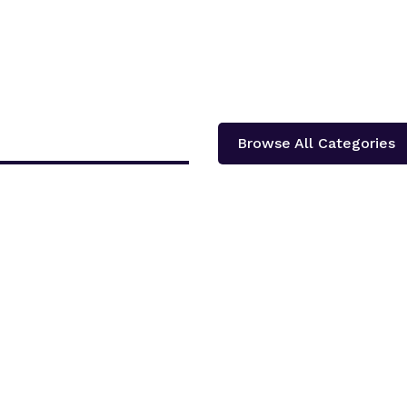
Browse All Categories
दोलखा प्रदेश ‘क’ ले प्रदेश स्तरीय खुला भलिवल प्रतियोगिता आयोजना गर्ने भएको छ ।‘स्वास्थ्य
शका १३...