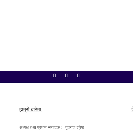
ूर्वउपप्रधानमन्त्री गोपालमान श्रेष्ठको निधन भएको छ। जावलाखेलस्थित हेलिअस अस्पतालमा उ
१ बजेसम्म...
हाम्रो बारेमा
अध्यक्ष तथा प्रधान सम्पादक : युवराज श्रेष्ठ