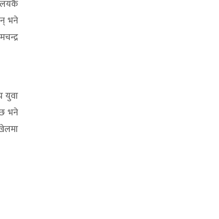
यालयकै
न् भने
चन्द्र
य युवा
 छ भने
 खेलमा