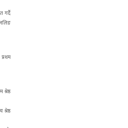
 गर्दै
कललिङ
 प्रथम
्रेष्ठ
्रेष्ठ