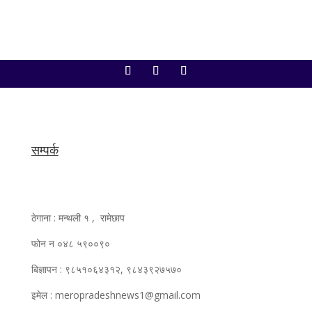
सम्पर्क
ठेगाना : मन्थली १ , रामेछाप
फोन न ०४८ ५९००९०
बिज्ञापन : ९८५१०६४३१२, ९८४३९२७५७०
इमेल : meropradeshnews1@gmail.com