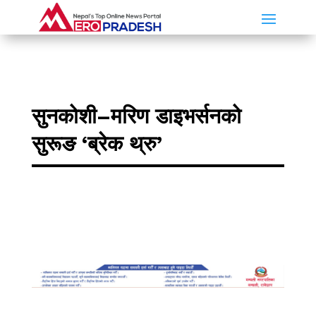
सुनकोशी–मरिण डाइभर्सनको
सुरूङ ‘ब्रेक थ्रु’