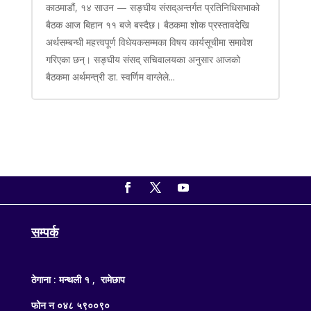
काठमाडौं, १४ साउन — सङ्घीय संसद्अन्तर्गत प्रतिनिधिसभाको
बैठक आज बिहान ११ बजे बस्दैछ। बैठकमा शोक प्रस्तावदेखि
अर्थसम्बन्धी महत्त्वपूर्ण विधेयकसम्मका विषय कार्यसूचीमा समावेश
गरिएका छन्। सङ्घीय संसद् सचिवालयका अनुसार आजको
बैठकमा अर्थमन्त्री डा. स्वर्णिम वाग्लेले...
सम्पर्क
ठेगाना : मन्थली १ , रामेछाप
फोन न ०४८ ५९००९०