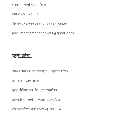
ठेगाना : मन्थली १ , रामेछाप
फोन न ०४८ ५९००९०
बिज्ञापन : ९८५१०६४३१२, ९८४३९२७५७०
इमेल : meropradeshnews1@gmail.com
हाम्रो बारेमा
अध्यक्ष तथा प्रधान सम्पादक : युवराज श्रेष्ठ
सम्पादक: उत्तर श्रेष्ठ
सुन्दर मिडिया प्रा .लि . द्वारा संचालित
सुचना विभाग दर्ता : २१७४-२०७७/०७
प्रेस काउन्सिल दर्ता २३४१-२०७७/०७८