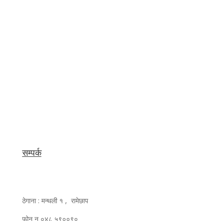
सम्पर्क
ठेगाना : मन्थली १ , रामेछाप
फोन न ०४८ ५९००९०