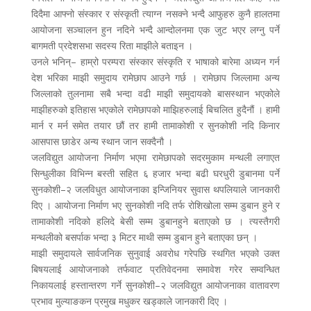
दिदैमा आफ्नो संस्कार र संस्कृती त्याग्न नसक्ने भन्दै आफुहरु कुनै हालतमा
आयोजना सञ्चालन हुन नदिने भन्दै आन्दोलनमा एक जुट भएर लग्नु पर्ने
बागमती प्रदेशसभा सदस्य रिता माझीले बताइन ।
उनले भनिन्– हाम्रो परम्परा संस्कार संस्कृति र भाषाको बारेमा अध्यन गर्न
देश भरिका माझी समुदाय रामेछाप आउने गर्छ । रामेछाप जिल्लामा अन्य
जिल्लाको तुलनामा सबै भन्दा वढी माझी समुदायको बासस्थान भएकोले
माझीहरुको इतिहास भएकोले रामेछापको माझिहरुलाई बिचलित हुदैनौं । हामी
मार्न र मर्न समेत तयार छौं तर हामी तामाकोशी र सुनकोशी नदि किनार
आसपास छाडेर अन्य स्थान जान सक्दैनौ ।
जलविद्युत आयोजना निर्माण भएमा रामेछापको सदरमुकाम मन्थली लगाएत
सिन्धुलीका विभिन्न बस्ती सहित ६ हजार भन्दा बढी घरधुरी डुबानमा पर्ने
सुनकोशी–२ जलविधुत आयोजनाका इन्जिनियर सुवास थपलियाले जानकारी
दिए । आयोजना निर्माण भए सुनकोशी नदि तर्फ रोशिखोला सम्म डुबान हुने र
तामाकोशी नदिको हलिदे बेसी सम्म डुबानहुने बताएको छ । त्यस्तैगरी
मन्थलीको बसर्पाक भन्दा ३ मिटर माथी सम्म डुबान हुने बताएका छन् ।
माझी समुदायले सार्वजनिक सुनुवाई अवरोध गरेपछि स्थगित भएको उक्त
बिषयलाई आयोजनाको तर्फवाट प्रतिवेदनमा समावेश गरेर सम्वन्धित
निकायलाई हस्तान्तरण गर्ने सुनकोशी–२ जलविद्युत आयोजनाका वातावरण
प्रभाव मुल्याङकन प्रमुख मधुकर खड्काले जानकारी दिए ।