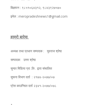
बिज्ञापन : ९८५१०६४३१२, ९८४३९२७५७०
इमेल : meropradeshnews1@gmail.com
हाम्रो बारेमा
अध्यक्ष तथा प्रधान सम्पादक : युवराज श्रेष्ठ
सम्पादक: उत्तर श्रेष्ठ
सुन्दर मिडिया प्रा .लि . द्वारा संचालित
सुचना विभाग दर्ता : २१७४-२०७७/०७
प्रेस काउन्सिल दर्ता २३४१-२०७७/०७८