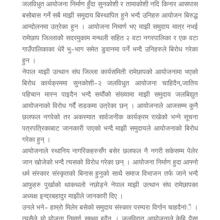
जलविधुत आयोजना निर्माण हुँदा सुनकोशी र तामाकोशी नदि किनार आसपास
बसोबास गर्ने सबै माझी समुदाय बिस्थापित हुने भन्दै उनिहरु आयोजन बिरुद्ध
आन्दोलनमा उत्रेका हुन । आयोजना निमार्ण भए माझी समुदाय मात्र नभई
रामेछाप जिल्लाकोे सदरमुकाम मन्थली सहित २ वटा नगरपालिका र एक वटा
गाउँपालिकाका धेरै भु–भाग समेत डुवानमा पर्ने भन्दै उनिहरुले बिरोध गरेका
हुन ।
नेपाल माझी उत्थान संघ जिल्ला कार्यसमिती रामेछापको आयोजनामा भएको
बिरोध कार्यक्रममा सुनकोशी–२ जलविधुत आयोजना चाहिदैन,जातिय
पहिचान मास्न पाइदैन भन्दै सयौंको संख्यामा माझी समुदाय जलबिद्युत
आयोजनाको विरोध गर्दै सडकमा उत्रेका छन् । आयोजनाले आजसम्म कुनै
छलफल नगरेको तर अकस्मात सार्वजनीक कार्यक्रम राखेको भन्ने सूचना
पत्रपत्रिकाबाट जानकारी पाएको भन्दै माझी समुदायले आयोजनाको बिरोध
गरेका हुन् ।
आयोजनाले स्थानिय नागरिकहरुसँग बसेर छलफल नै नगरी सकेसम्म पेलेर
जान खोजेको भन्दै त्यसको विरोध गरेका छन् । आयोजना निर्माण हुदा आफ्नो
धर्म संस्कार संस्कृतको बिनास हुनुको साथै समाज विभाजन तर्फ जाने भन्दै
आफुहरु पुर्खाको थाकथलो नछोड्ने नेपाल माझी उत्थान संघ रामेछापका
अध्यक्ष इन्द्रबहादुर माझीले जानकारी दिए ।
उनले भने– हाम्रो मिलेर बसेको समुदाय संस्कार परम्परा विर्गान चाहदैनांै ।
त्यसैले यो योजना निमार्ण सम्भव हुदैन । जलविद्युत आयोजनाले केहि पैसा