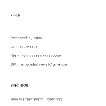
सम्पर्क
ठेगाना : मन्थली १ , रामेछाप
फोन न ०४८ ५९००९०
बिज्ञापन : ९८५१०६४३१२, ९८४३९२७५७०
इमेल : meropradeshnews1@gmail.com
हाम्रो बारेमा
अध्यक्ष तथा प्रधान सम्पादक : युवराज श्रेष्ठ