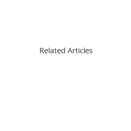
Related Articles
काठमाडौँ – शहीद हेमन्त प्रधानको स्मृतिमा नेपाली काँग्रेस 
आगामी पौस २६ गतेबाट सुरु हुने प्रतियोगितामा बागमती प्रदे