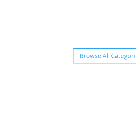
Browse All Categori
दोलखा प्रदेश ‘क’ ले प्रदेश स्तरीय खुला भलिवल प्रतियोगिता आयोजना गर्ने भएको छ ।‘स्वास्थ्य
शका १३...