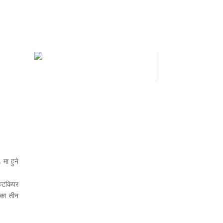
मा हुने
केटकिपर
िका तीन