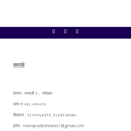
सम्पर्क
ठेगाना : मन्थली १ , रामेछाप
फोन न ०४८ ५९००९०
बिज्ञापन : ९८५१०६४३१२, ९८४३९२७५७०
इमेल : meropradeshnews1@gmail.com