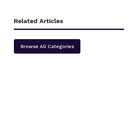
Related Articles
Browse All Categories
काठमाडौँ – शहीद हेमन्त प्रधानको स्मृतिमा नेपाली काँग्रेस दोलखा
प्रदेश ‘क’ ले प्रदेश स्तरीय खुला भलिवल प्रतियोगिता आयोजना