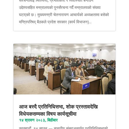
संरचनालाई मितव्ययी, प्रभावकारी र व्यवस्थित बनाउने
उद्देश्यसहित मन्त्रालयको पुनर्संरचना गर्दै मन्त्रालयको संख्या
घटाएको छ। मुख्यमन्त्री चेतनारायण आचार्यको अध्यक्षतामा बसेको
मन्त्रिपरिषद् बैठकले प्रदेश सरकार (कार्य विभाजन)...
आज बस्दै प्रतिनिधिसभा, शोक प्रस्तावदेखि
विधेयकसम्मका विषय कार्यसूचीमा
१४ श्रावण २०८३, बिहीबार
काठमाडौं, १४ साउन — सङ्घीय संसद्अन्तर्गत प्रतिनिधिसभाको