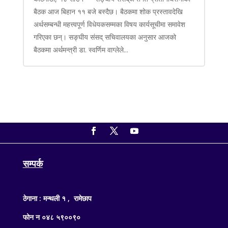
बैठक आज बिहान ११ बजे बस्दैछ। बैठकमा शोक प्रस्तावदेखि
अर्थसम्बन्धी महत्त्वपूर्ण विधेयकसम्मका विषय कार्यसूचीमा समावेश
गरिएका छन्। सङ्घीय संसद् सचिवालयका अनुसार आजको
बैठकमा अर्थमन्त्री डा. स्वर्णिम वाग्लेले...
सम्पर्क
ठेगाना : मन्थली १ , रामेछाप
फोन न ०४८ ५९००९०