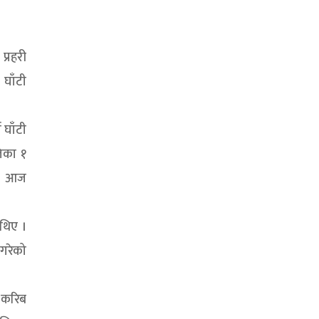
प्रहरी
 घाँटी
 घाँटी
िका १
लाई आज
थिए ।
 गरेको
ा करिब