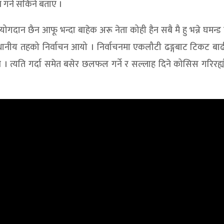
न गर्न सकिने बताए ।
योगदान छैन आफू भन्दा बाहेक अरू नेता कोही हैन सबै मै हु भन्ने घमन्ड
–स्थानीय तहको निर्वाचन आयो । निर्वाचनमा एकलौटी ढङ्गबाट टिकट बा
। त्यति गर्दा समेत बसेर छलफल गर्ने र सल्लाह दिने कोसिस गरिरह्यौ