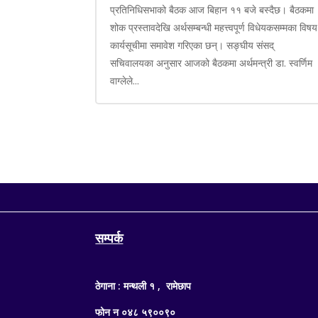
प्रतिनिधिसभाको बैठक आज बिहान ११ बजे बस्दैछ। बैठकमा
शोक प्रस्तावदेखि अर्थसम्बन्धी महत्त्वपूर्ण विधेयकसम्मका विषय
कार्यसूचीमा समावेश गरिएका छन्। सङ्घीय संसद्
सचिवालयका अनुसार आजको बैठकमा अर्थमन्त्री डा. स्वर्णिम
वाग्लेले...
सम्पर्क
ठेगाना : मन्थली १ , रामेछाप
फोन न ०४८ ५९००९०