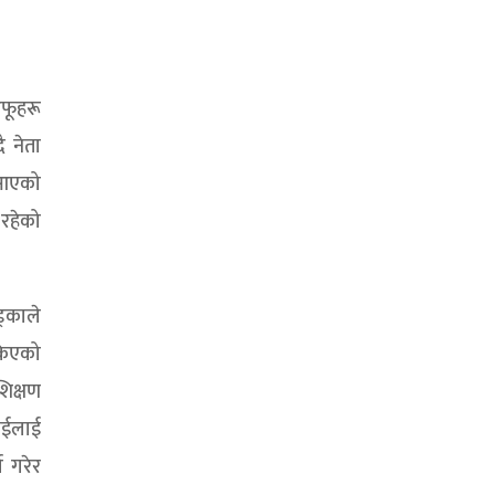
फूहरू
 नेता
ै आएको
 रहेको
ड्काले
किएको
शिक्षण
ाईलाई
ा गरेर