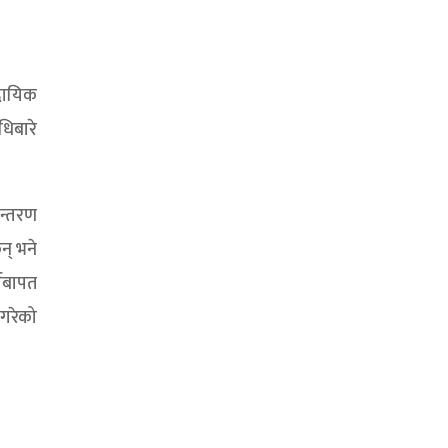
दायिक
धिबारे
ान्तरण
न् भने
चबापत
 गरेको