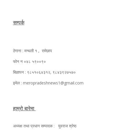
सम्पर्क
ठेगाना : मन्थली १ , रामेछाप
फोन न ०४८ ५९००९०
बिज्ञापन : ९८५१०६४३१२, ९८४३९२७५७०
इमेल : meropradeshnews1@gmail.com
हाम्रो बारेमा
अध्यक्ष तथा प्रधान सम्पादक : युवराज श्रेष्ठ