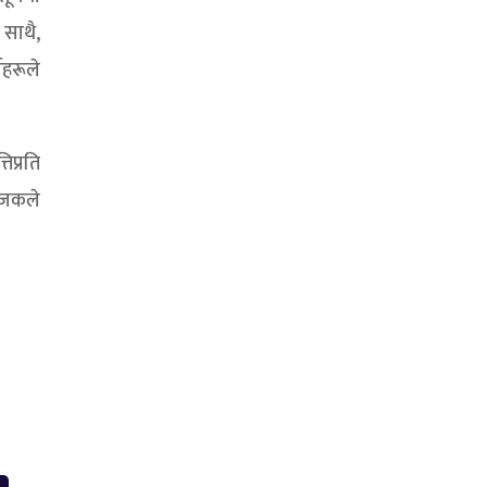
 साथै,
ीहरूले
िप्रति
योजकले