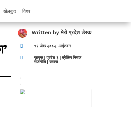
खेलकुद
विश्व
Written by
मेरो प्रदेश डेस्क
ा’

१९ जेष्ठ २०८२, आईतवार

गृहपृष्ठ
|
प्रदेश ३
|
ब्रेकिंग निउज
|
राजनीति
|
समाज