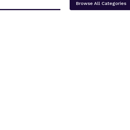
Browse All Categories
दोलखा प्रदेश ‘क’ ले प्रदेश स्तरीय खुला भलिवल प्रतियोगिता आयोजना गर्ने भएको छ ।‘स्वास्थ्य
शका १३...