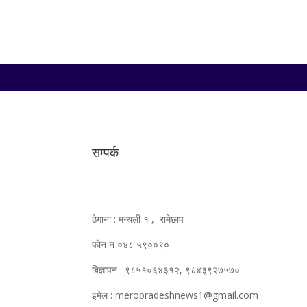
सम्पर्क
ठेगाना : मन्थली १ , रामेछाप
फोन न ०४८ ५९००९०
बिज्ञापन : ९८५१०६४३१२, ९८४३९२७५७०
इमेल : meropradeshnews1@gmail.com