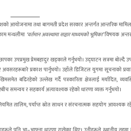
प्रदेशको आयोजनामा तथा बागमती प्रदेश सरकार अन्तर्गत आन्तरिक मामि
काम मन्थलीमा
‘वर्तमान अवस्थामा सञ्चार माध्यमको भूमिका’
विषयक अन्तरक
पका उपप्रमुख प्रेमबहादुर खड्काले गर्नुभयो। उद्घाटन सत्रमा बोल्दै उप
 र अवसरहरूबारे प्रकाश पार्नुभयो। उहाँले डिजिटल युगमा सूचनाको प्रवाह
मेत बढिरहेको उल्लेख गर्दै पत्रकारिता क्षेत्रलाई मर्यादित, व्यवस
रबीच समन्वय र सहकार्य अत्यावश्यक रहेको धारणा व्यक्त गर्नुभयो।
ा, नियमित तालिम, पर्याप्त स्रोत साधन र संरचनात्मक सहयोग आवश्यक र
ालाहरूले पनि आ–आफ्ना धारणा राखेका थिए। उनीहरूले स्थानीय तहमा 