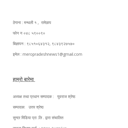
ठेगाना : मन्थली १ , रामेछाप
फोन न ०४८ ५९००९०
बिज्ञापन : ९८५१०६४३१२, ९८४३९२७५७०
इमेल : meropradeshnews1@gmail.com
हाम्रो बारेमा
अध्यक्ष तथा प्रधान सम्पादक : युवराज श्रेष्ठ
सम्पादक: उत्तर श्रेष्ठ
सुन्दर मिडिया प्रा .लि . द्वारा संचालित