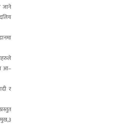
ा जाने
 दलिय
अडानमा
लहरुले
मा आ–
ादी र
रस्तुत
रमुख,३