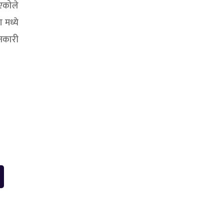
एकोले
 मध्ये
ानकारी