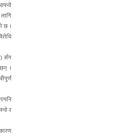
 आफ्नो
ा लागि
को छ ।
िरोधि
म) सँग
 छन् ।
पुर्ण
 भएपनि
फ्नो र
 कारण