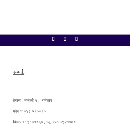
सम्पर्क
ठेगाना : मन्थली १ , रामेछाप
फोन न ०४८ ५९००९०
बिज्ञापन : ९८५१०६४३१२, ९८४३९२७५७०