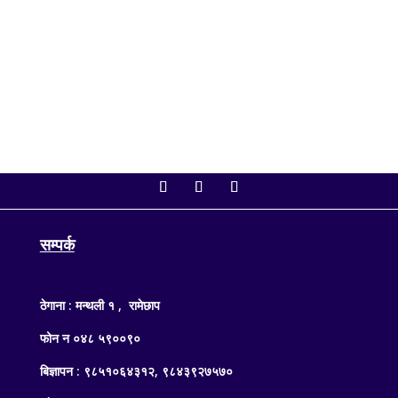
गरिएका छन्। सङ्घीय संसद् सचिवालयका अनुसार आजको
बैठकमा अर्थमन्त्री डा. स्वर्णिम वाग्लेले...
सम्पर्क
ठेगाना : मन्थली १ , रामेछाप
फोन न ०४८ ५९००९०
बिज्ञापन : ९८५१०६४३१२, ९८४३९२७५७०